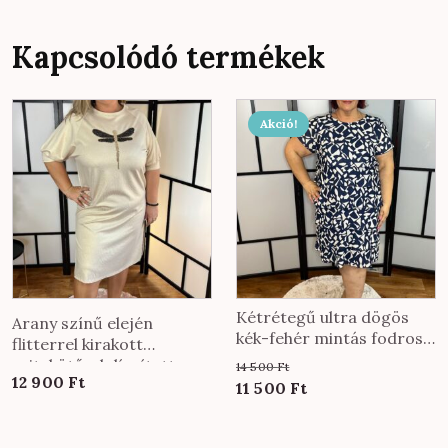
Kapcsolódó termékek
Ennek
Akció!
a
terméknek
több
variációja
van.
A
változatok
a
Kétrétegű ultra dögös
Arany színű elején
termékoldalon
kék-fehér mintás fodros
flitterrel kirakott
ruha
választhatók
szitakötővel díszített
14 500
Ft
12 900
Ft
ki
ruha
Original
Current
11 500
Ft
price
price
was:
is: