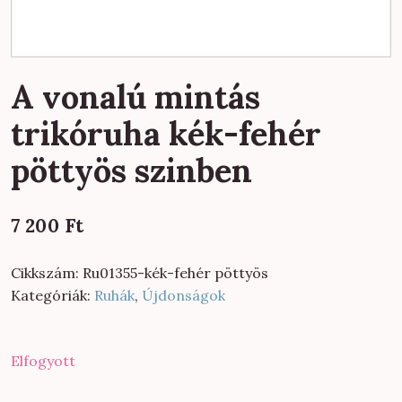
A vonalú mintás
trikóruha kék-fehér
pöttyös szinben
7 200
Ft
Cikkszám:
Ru01355-kék-fehér pöttyös
Kategóriák:
Ruhák
,
Újdonságok
Elfogyott