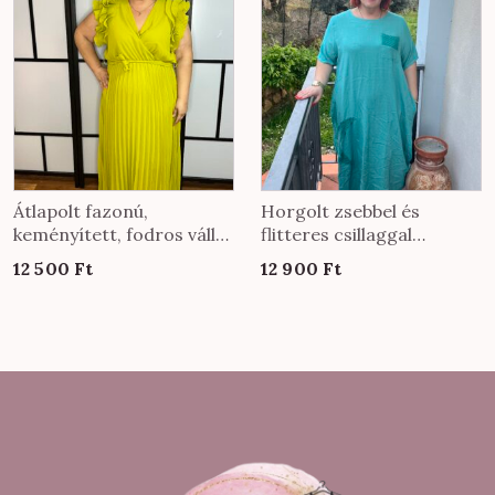
Átlapolt fazonú,
Horgolt zsebbel és
keményített, fodros vállú,
flitteres csillaggal
alul plisszírozott alkalmi
díszített ruha türkíz
12 500
Ft
12 900
Ft
ruha olíva színben
színben