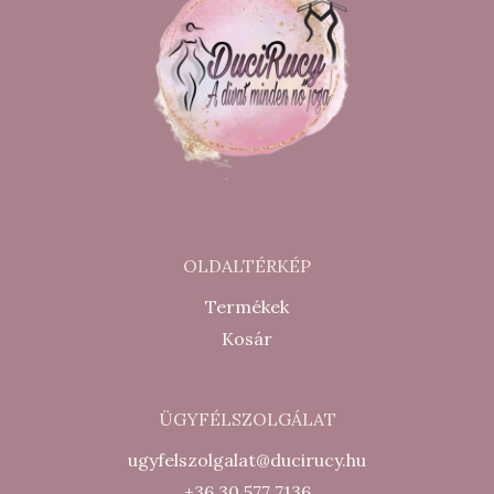
OLDALTÉRKÉP
Termékek
Kosár
ÜGYFÉLSZOLGÁLAT
ugyfelszolgalat@ducirucy.hu
+36 30 577 7136