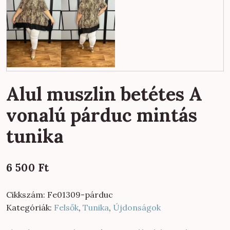
Alul muszlin betétes A
vonalú párduc mintás
tunika
6 500
Ft
Cikkszám:
Fe01309-párduc
Kategóriák:
Felsők
,
Tunika
,
Újdonságok