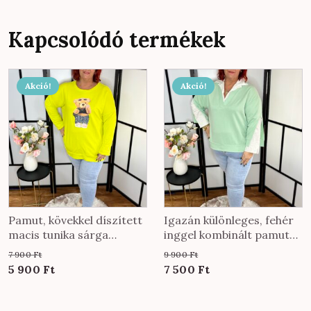
Kapcsolódó termékek
Akció!
Akció!
Pamut, kövekkel díszített
Igazán különleges, fehér
macis tunika sárga
inggel kombinált pamut
színben
felső menta színben
7 900
Ft
9 900
Ft
Original
Current
Original
Current
5 900
Ft
7 500
Ft
price
price
price
price
was:
is:
was:
is: