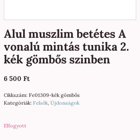
Alul muszlim betétes A
vonalú mintás tunika 2.
kék gömbős szinben
6 500
Ft
Cikkszám:
Fe01309-kék gömbős
Kategóriák:
Felsők
,
Újdonságok
Elfogyott