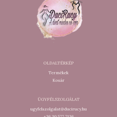
OLDALTÉRKÉP
Termékek
Kosár
ÜGYFÉLSZOLGÁLAT
ugyfelszolgalat@ducirucy.hu
+36 30 577 7136