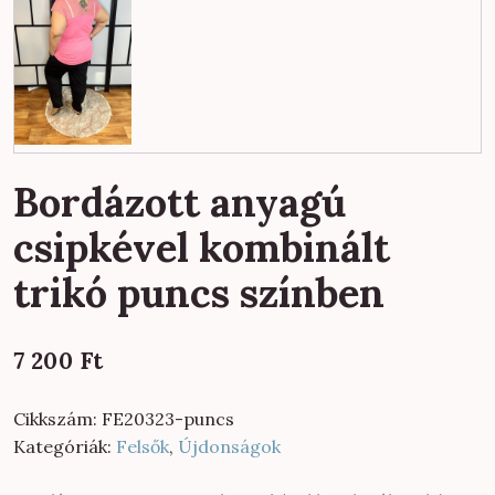
Bordázott anyagú
csipkével kombinált
trikó puncs színben
7 200
Ft
Cikkszám:
FE20323-puncs
Kategóriák:
Felsők
,
Újdonságok