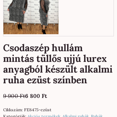
Csodaszép hullám
mintás tüllős ujjú lurex
anyagból készült alkalmi
ruha ezüst színben
Original
Current
9 900
Ft
6 800
Ft
price
price
was:
is:
Cikkszám:
FE8475-ezüst
9
6
Kategóriák:
Akciós termékek
,
Alkalmi ruhák
,
Ruhák