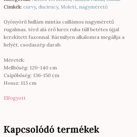
900 Ft.
800 Ft.
Címkék:
curvy
,
ducirucy
,
Molett
,
nagyméretű
Gyönyörű hullám mintás csillámos nagyméretű
rugalmas, térd alá érő lurex ruha tüll betétes újjal
kerekített fazonnal. Bármilyen alkalomra megállja a
helyét, csodaszép darab.
Méretek:
Mellbőség: 120-140 cm
Csípőbőség: 136-150 cm
Hossz: 113 cm
Elfogyott
Kapcsolódó termékek