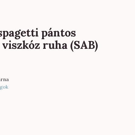
spagetti pántos
 viszkóz ruha (SAB)
arna
gok