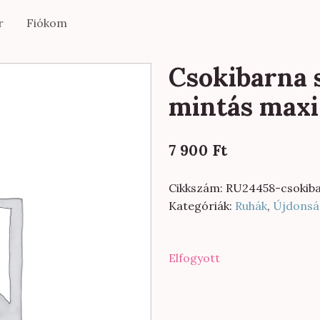
r
Fiókom
Csokibarna 
mintás maxi
7 900
Ft
Cikkszám:
RU24458-csokib
Kategóriák:
Ruhák
,
Újdonsá
Elfogyott