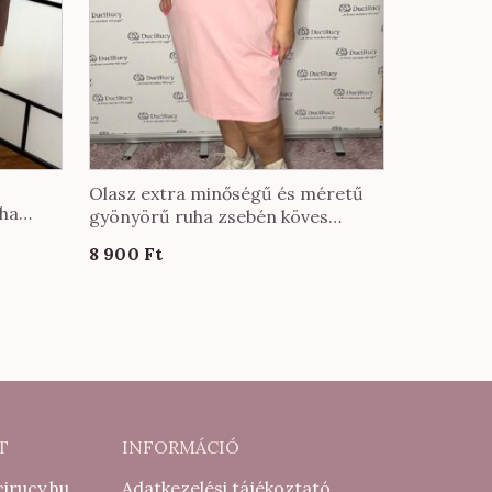
Olasz extra minőségű és méretű
uha
gyönyörű ruha zsebén köves
ól
díszítéssel púder színben
8 900
Ft
T
INFORMÁCIÓ
irucy.hu
Adatkezelési tájékoztató