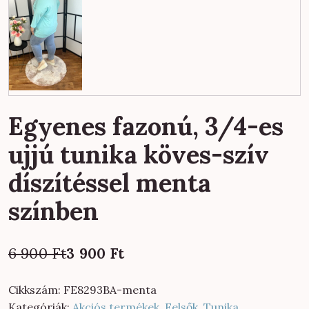
Egyenes fazonú, 3/4-es
ujjú tunika köves-szív
díszítéssel menta
színben
Original
Current
6 900
Ft
3 900
Ft
price
price
was:
is:
Cikkszám:
FE8293BA-menta
6
3
Kategóriák:
Akciós termékek
,
Felsők
,
Tunika