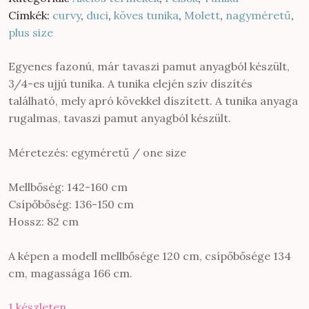
900 Ft.
900 Ft.
Címkék:
curvy
,
duci
,
köves tunika
,
Molett
,
nagyméretű
,
plus size
Egyenes fazonú, már tavaszi pamut anyagból készült,
3/4-es ujjú tunika. A tunika elején szív díszítés
található, mely apró kövekkel díszített. A tunika anyaga
rugalmas, tavaszi pamut anyagból készült.
Méretezés: egyméretű / one size
Mellbőség: 142-160 cm
Csípőbőség: 136-150 cm
Hossz: 82 cm
A képen a modell mellbősége 120 cm, csípőbősége 134
cm, magassága 166 cm.
1 készleten