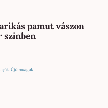
karikás pamut vászon
r szinben
knyák
,
Újdonságok