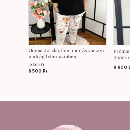
Gumis derekú, lánc mintás vászon
Prémiu
nadrág fehér színben
gumis 
színbe
10 500
Ft
9 900
Original
Current
8 500
Ft
price
price
was:
is:
10
8
500 Ft.
500 Ft.