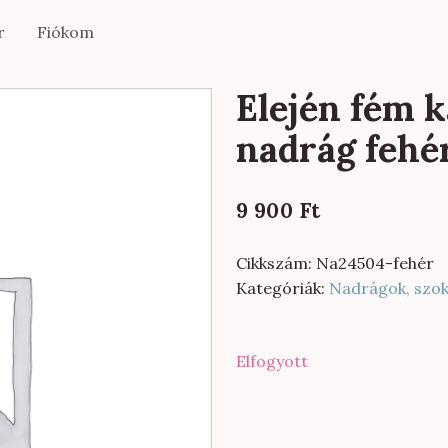
r
Fiókom
Elején fém 
nadrág fehé
9 900
Ft
Cikkszám:
Na24504-fehér
Kategóriák:
Nadrágok, szo
Elfogyott