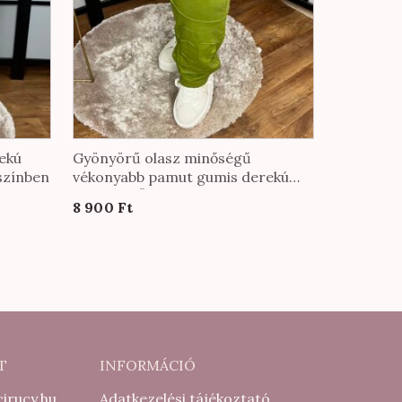
ekú
Gyönyörű olasz minőségű
színben
vékonyabb pamut gumis derekú
nadrág KÖZEPES méretben oliva
8 900
Ft
színben
T
INFORMÁCIÓ
irucy.hu
Adatkezelési tájékoztató