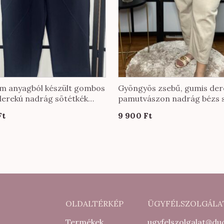
m anyagból készült gombos
Gyöngyös zsebű, gumis der
derekú nadrág sötétkék
pamutvászon nadrág bézs 
n
Ft
9 900
Ft
OLDALTÉRKÉP
ÜGYFÉLSZOLGÁLA
Termékek
ugyfelszolgalat@duc