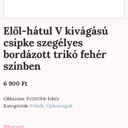
Elől-hátul V kivágású
csipke szegélyes
bordázott trikó fehér
színben
6 900
Ft
Cikkszám:
Fe20294-fehér
Kategóriák:
Felsők
,
Újdonságok
Elfogyott