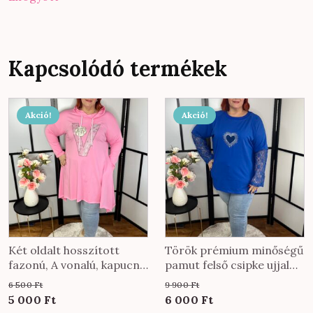
Kapcsolódó termékek
Akció!
Akció!
Két oldalt hosszított
Török prémium minőségű
fazonú, A vonalú, kapucnis
pamut felső csipke ujjal
tunika köves díszítéssel
királykék színben
6 500
Ft
9 900
Ft
puncs színben
Original
Current
Original
Current
5 000
Ft
6 000
Ft