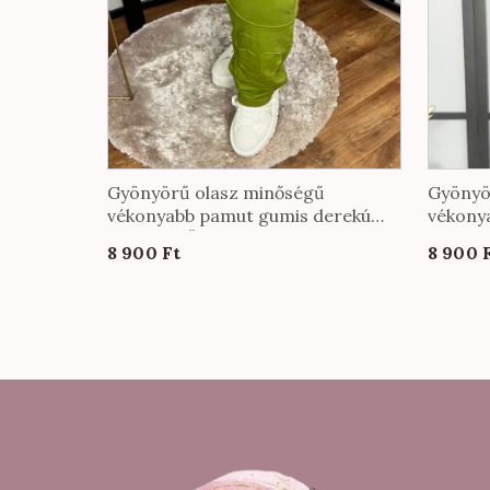
Gyönyörű olasz minőségű
Gyönyö
vékonyabb pamut gumis derekú
vékony
nadrág KÖZEPES méretben oliva
nadrág
8 900
Ft
8 900
színben
színbe