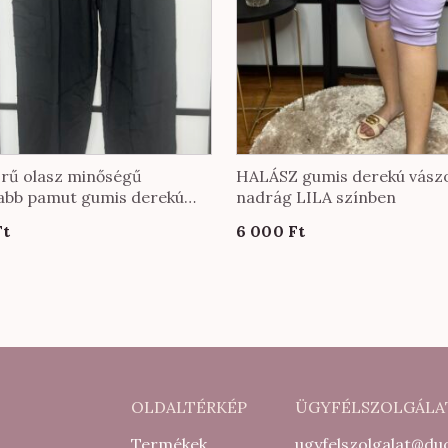
rű olasz minőségű
HALÁSZ gumis derekú vász
abb pamut gumis derekú
nadrág LILA színben
 EXTRA méretben fekete
Ft
6 000
Ft
n
OLDALTÉRKÉP
ÜGYFÉLSZOLGÁLA
Termékek
ugyfelszolgalat@duc