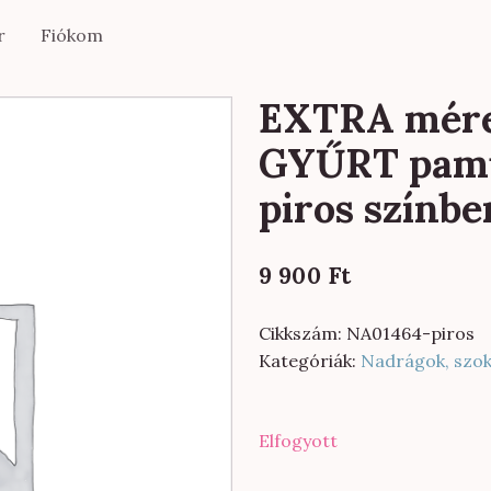
r
Fiókom
EXTRA méret
GYŰRT pamu
piros színbe
9 900
Ft
Cikkszám:
NA01464-piros
Kategóriák:
Nadrágok, szo
Elfogyott