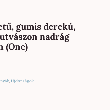
ű, gumis derekú,
tvászon nadrág
n (One)
knyák
,
Újdonságok