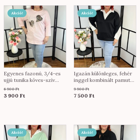
Akció!
Akció!
Egyenes fazonú, 3/4-es
Igazán különleges, fehér
ujjú tunika köves-szív
inggel kombinált pamut
díszítéssel púder színben
felső fekete színben
6 900
Ft
9 900
Ft
Original
Current
Original
Current
3 900
Ft
7 500
Ft
price
price
price
price
was:
is:
was:
is:
6
3
9
7
900 Ft.
900 Ft.
900 Ft.
500 Ft.
Akció!
Akció!