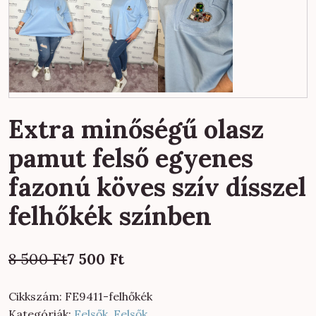
Extra minőségű olasz
pamut felső egyenes
fazonú köves szív dísszel
felhőkék színben
Original
Current
8 500
Ft
7 500
Ft
price
price
was:
is:
Cikkszám:
FE9411-felhőkék
8
7
Kategóriák:
Felsők
,
Felsők