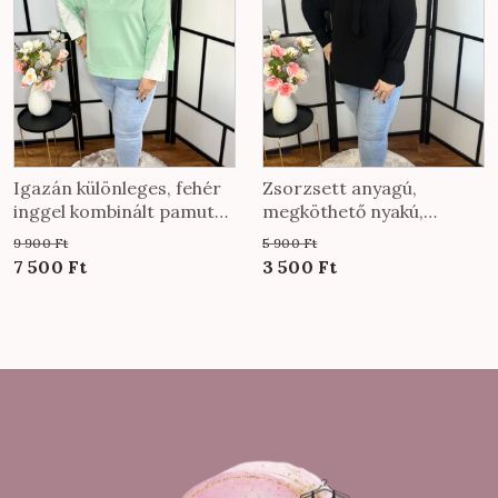
Igazán különleges, fehér
Zsorzsett anyagú,
inggel kombinált pamut
megköthető nyakú,
felső menta színben
egyenes fazonú felső
9 900
Ft
5 900
Ft
fekete színben
Original
Current
Original
Current
7 500
Ft
3 500
Ft
price
price
price
price
was:
is:
was:
is:
9
7
5
3
900 Ft.
500 Ft.
900 Ft.
500 Ft.