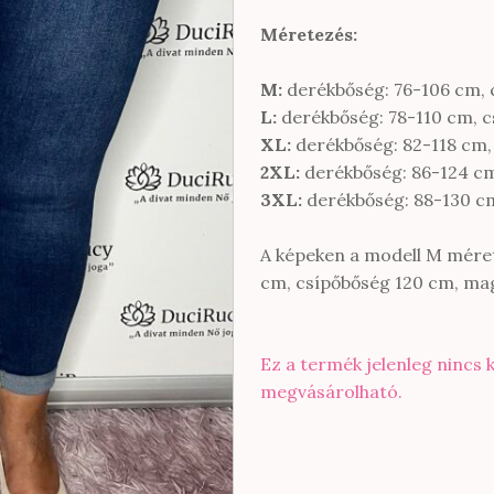
Méretezés:
M:
derékbőség: 76-106 cm, 
L:
derékbőség: 78-110 cm, c
XL:
derékbőség: 82-118 cm,
2XL:
derékbőség: 86-124 cm
3XL:
derékbőség: 88-130 cm
A képeken a modell M mérete
cm, csípőbőség 120 cm, ma
Ez a termék jelenleg nincs 
megvásárolható.