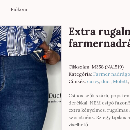
r
Fiókom
Extra rugal
farmernadr
Cikkszám:
M358 (NA1519)
Kategória:
Farmer nadrágo
Címkék:
curvy
,
duci
,
Molett
Csinos szűk szárú, popsi 
derékkal. NEM csípő fazon!!!
extra kényelmes, rugalmas a
szeretnénk. Ez egy tipikus
viselhető.