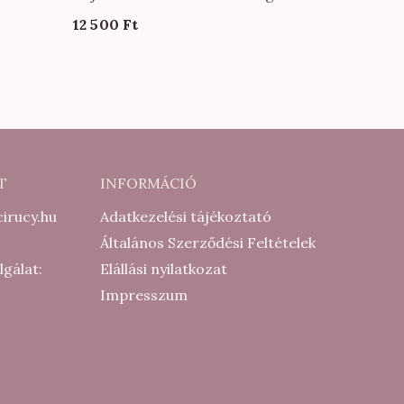
12 500
Ft
T
INFORMÁCIÓ
irucy.hu
Adatkezelési tájékoztató
Általános Szerződési Feltételek
lgálat:
Elállási nyilatkozat
Impresszum