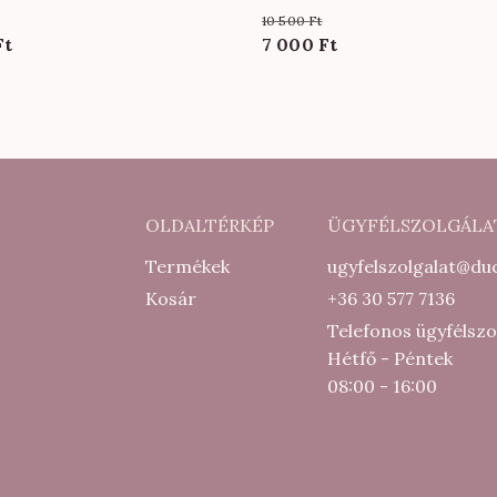
méretben is
10 500
Ft
al
Current
Original
Current
Ft
7 000
Ft
price
price
price
is:
was:
is:
7
10
7
000 Ft.
500 Ft.
000 Ft.
OLDALTÉRKÉP
ÜGYFÉLSZOLGÁLA
Termékek
ugyfelszolgalat@duc
Kosár
+36 30 577 7136
Telefonos ügyfélszo
Hétfő - Péntek
08:00 - 16:00