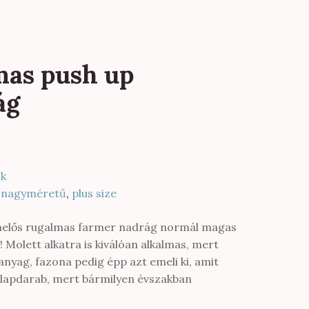
mas push up
ág
k
,
nagyméretű
,
plus size
emelős rugalmas farmer nadrág normál magas
 Molett alkatra is kiválóan alkalmas, mert
nyag, fazona pedig épp azt emeli ki, amit
 alapdarab, mert bármilyen évszakban