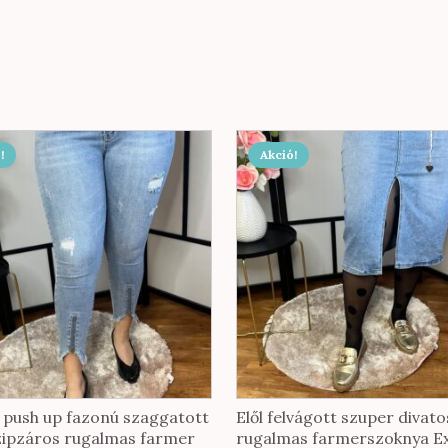
Ennek
!
Akció!
a
nek
terméknek
több
ója
variációja
van.
A
tok
változatok
a
oldalon
termékoldalon
hatók
választhatók
ki
 push up fazonú szaggatott
Elől felvágott szuper divato
zipzáros rugalmas farmer
rugalmas farmerszoknya E