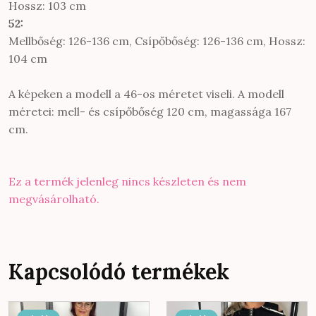
Hossz: 103 cm
52:
Mellbőség: 126-136 cm, Csípőbőség: 126-136 cm, Hossz:
104 cm
A képeken a modell a 46-os méretet viseli. A modell
méretei: mell- és csípőbőség 120 cm, magassága 167
cm.
Ez a termék jelenleg nincs készleten és nem
megvásárolható.
Kapcsolódó termékek
Ennek