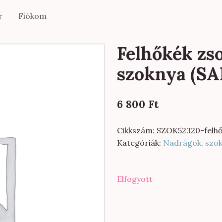
r
Fiókom
Felhőkék zs
szoknya (SA
6 800
Ft
Cikkszám:
SZOK52320-felhő
Kategóriák:
Nadrágok, szo
Elfogyott