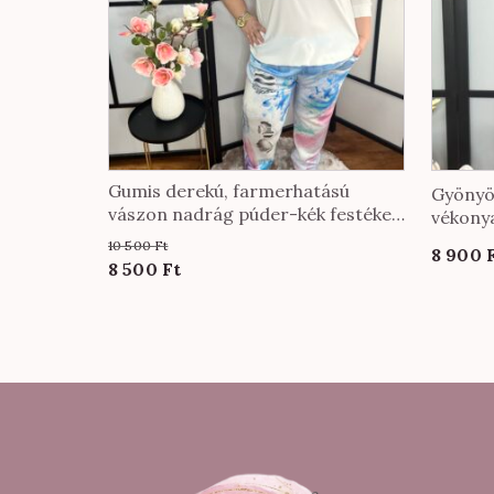
Gumis derekú, farmerhatású
Gyönyö
vászon nadrág púder-kék festékes
vékony
mintával
nadrág
10 500
Ft
8 900
színbe
Original
Current
8 500
Ft
price
price
was:
is:
10
8
500 Ft.
500 Ft.