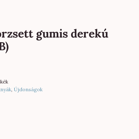
orzsett gumis derekú
B)
kék
knyák
,
Újdonságok