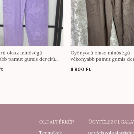
rű olasz minőségű
Gyönyörű olasz minőségű
abb pamut gumis derekú
vékonyabb pamut gumis de
 KÖZEPES méretben lila
nadrág EXTRA méretben f
Ft
8 900
Ft
n
színben
OLDALTÉRKÉP
ÜGYFÉLSZOLGÁLA
Termékek
ugyfelszolgalat@duc