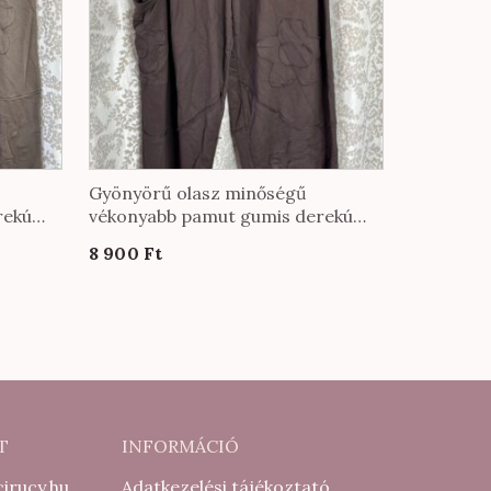
Gyönyörű olasz minőségű
rekú
vékonyabb pamut gumis derekú
ango
nadrág EXTRA méretben
8 900
Ft
csokibarna színben
T
INFORMÁCIÓ
irucy.hu
Adatkezelési tájékoztató