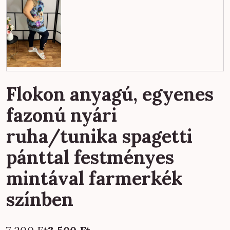
Flokon anyagú, egyenes
fazonú nyári
ruha/tunika spagetti
pánttal festményes
mintával farmerkék
színben
Original
Current