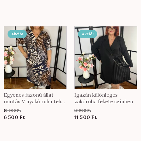
price
price
was:
is:
10
6
900 Ft.
500 Ft.
Akció!
Akció!
Egyenes fazonú állat
Igazán különleges
mintás V nyakú ruha teli
zakóruha fekete színben
állat mintával
10 900
Ft
13 900
Ft
Original
Current
Original
Current
6 500
Ft
11 500
Ft
price
price
price
price
was:
is:
was:
is:
10
6
13
11