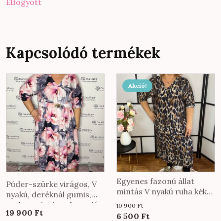
Elfogyott
Kapcsolódó termékek
Ennek
Akció!
a
terméknek
több
variációja
van.
A
változatok
a
Egyenes fazonú állat
Púder-szürke virágos, V
termékoldalon
mintás V nyakú ruha kék
nyakú, deréknál gumis,
párduc mintával
választhatók
zsebes mintás ruha, saját
10 900
Ft
19 900
Ft
ki
anyagából gumis övvel
Original
Current
6 500
Ft