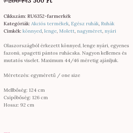
7 200
Ft
3 500
Ft
price
price
was:
is:
Cikkszám:
RU6352-farmerkék
7
3
Kategóriák:
Akciós termékek
,
Egész ruhák
,
Ruhák
200 Ft.
500 Ft.
Címkék:
könnyed
,
lenge
,
Molett
,
nagyméret
,
nyári
Olaszországból érkezett könnyed, lenge nyári, egyenes
fazonú, spagetti pántos ruhácska. Nagyon kellemes és
mutatós viselet. Maximum 44/46 méretig ajánljuk.
Méretezés: egyméretű / one size
Mellbőség: 124 cm
Csípőbőség: 126 cm
Hossz: 92 cm