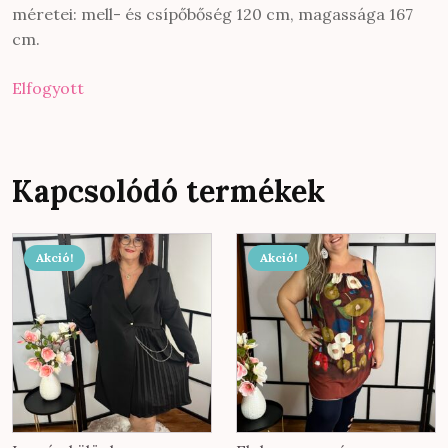
méretei: mell- és csípőbőség 120 cm, magassága 167
cm.
Elfogyott
Kapcsolódó termékek
Akció!
Akció!