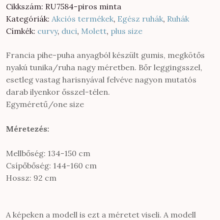
was:
is:
Cikkszám:
RU7584-piros minta
10
6
Kategóriák:
Akciós termékek
,
Egész ruhák
,
Ruhák
900 Ft.
200 Ft.
Címkék:
curvy
,
duci
,
Molett
,
plus size
Francia pihe-puha anyagból készült gumis, megkötős
nyakú tunika/ruha nagy méretben. Bőr leggingsszel,
esetleg vastag harisnyával felvéve nagyon mutatós
darab ilyenkor ősszel-télen.
Egyméretű/one size
Méretezés:
Mellbőség: 134-150 cm
Csípőbőség: 144-160 cm
Hossz: 92 cm
A képeken a modell is ezt a méretet viseli. A modell