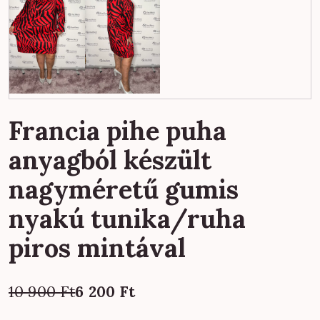
Francia pihe puha
anyagból készült
nagyméretű gumis
nyakú tunika/ruha
piros mintával
Original
Current
10 900
Ft
6 200
Ft
price
price