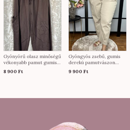
Gyönyörű olasz minőségű
Gyöngyös zsebű, gumis
vékonyabb pamut gumis
derekú pamutvászon
derekú nadrág EXTRA
nadrág bézs színben
8 900
Ft
9 900
Ft
méretben csokibarna
színben