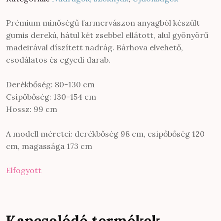
Prémium minőségű farmervászon anyagból készült
gumis derekú, hátul két zsebbel ellátott, alul gyönyörű
madeirával díszített nadrág. Bárhova elvehető,
csodálatos és egyedi darab.
Derékbőség: 80-130 cm
Csípőbőség: 130-154 cm
Hossz: 99 cm
A modell méretei: derékbőség 98 cm, csípőbőség 120
cm, magassága 173 cm
Elfogyott
Kapcsolódó termékek