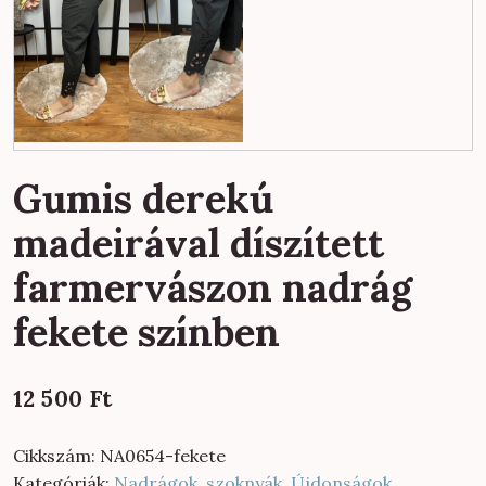
Gumis derekú
madeirával díszített
farmervászon nadrág
fekete színben
12 500
Ft
Cikkszám:
NA0654-fekete
Kategóriák:
Nadrágok, szoknyák
,
Újdonságok