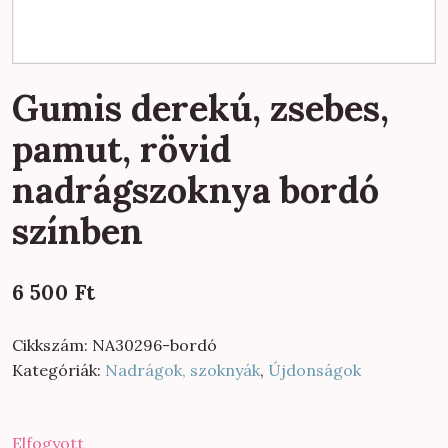
Gumis derekú, zsebes,
pamut, rövid
nadrágszoknya bordó
színben
6 500
Ft
Cikkszám:
NA30296-bordó
Kategóriák:
Nadrágok, szoknyák
,
Újdonságok
Elfogyott