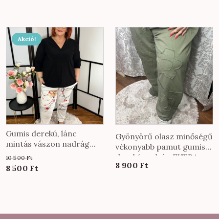
Akció!
Gumis derekú, lánc
Gyönyörű olasz minőségű
mintás vászon nadrág
vékonyabb pamut gumis
fehér színben
derekú nadrág EXTRA
10 500
Ft
8 900
Ft
méretben keki színben
Original
Current
8 500
Ft
price
price
was:
is:
10
8
500 Ft.
500 Ft.