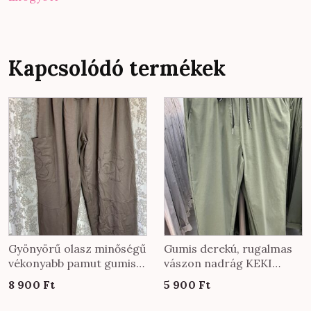
Kapcsolódó termékek
Ennek
a
terméknek
több
variációja
van.
A
változatok
a
Gyönyörű olasz minőségű
Gumis derekú, rugalmas
termékoldalon
vékonyabb pamut gumis
vászon nadrág KEKI
derekú nadrág EXTRA
színben
választhatók
8 900
Ft
5 900
Ft
méretben fango színben
ki