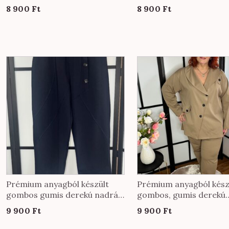
derekú nadrág KÖZEPES
derekú nadrág EXTRA
8 900
Ft
8 900
Ft
méretben oliva színben
méretben csokibarna s
Prémium anyagból készült
Prémium anyagból kész
gombos gumis derekú nadrág
gombos, gumis derekú
sötétkék színben
nadrág fango színben
9 900
Ft
9 900
Ft