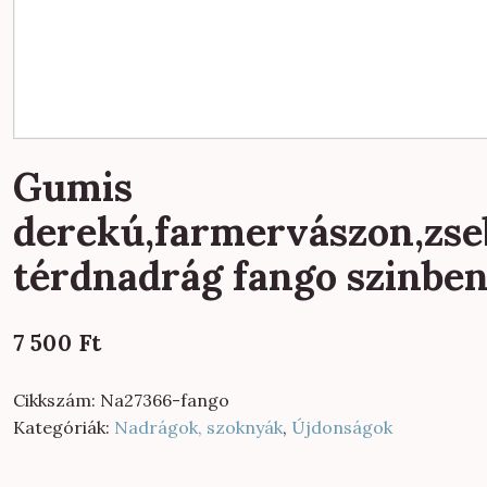
Gumis
derekú,farmervászon,zse
térdnadrág fango szinbe
7 500
Ft
Cikkszám:
Na27366-fango
Kategóriák:
Nadrágok, szoknyák
,
Újdonságok