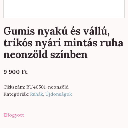
Gumis nyakú és vállú,
trikós nyári mintás ruha
neonzöld színben
9 900
Ft
Cikkszám:
RU40501-neonzöld
Kategóriák:
Ruhák
,
Újdonságok
Elfogyott