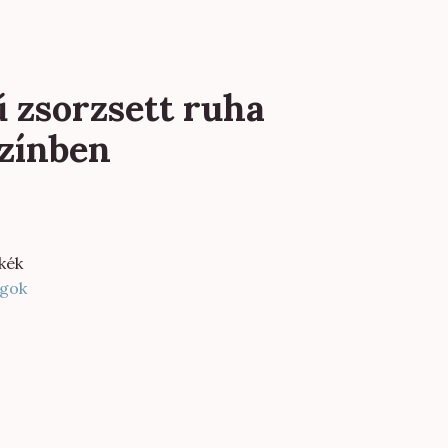
 zsorzsett ruha
zínben
kék
gok