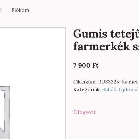
r
Fiókom
Gumis tetejű
farmerkék s
7 900
Ft
Cikkszám:
RU33325-farmer
Kategóriák:
Ruhák
,
Újdonsá
Elfogyott