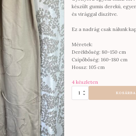
készült gumis derekú, egye
és virággal díszítve.
Ez a nadrág csak nálunk k
Méretek:
Derékbőség: 80-150 cm
Csípőbőség: 160-180 cm
Hossz: 105 cm
4 készleten
Gyönyörű
KOSÁRBA
olasz
minőségű
vékonyabb
pamut
gumis
derekú
nadrág
EXTRA