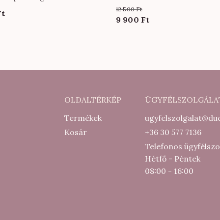
 EXTRA méretben
12 500
Ft
Ft
arna színben
Original
Current
9 900
Ft
price
price
was:
is:
12
9
500 Ft.
900 Ft.
OLDALTÉRKÉP
ÜGYFÉLSZOLGÁLA
Termékek
ugyfelszolgalat@duc
Kosár
+36 30 577 7136
Telefonos ügyfélszo
Hétfő - Péntek
08:00 - 16:00