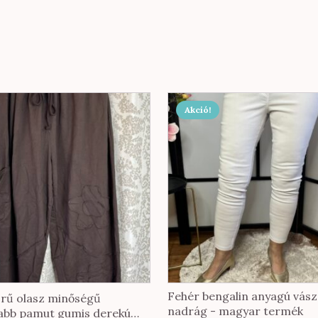
Ennek
Akció!
a
terméknek
több
variációja
van.
A
változatok
a
termékoldalon
választhatók
ki
Fehér bengalin anyagú vás
rű olasz minőségű
nadrág - magyar termék
abb pamut gumis derekú