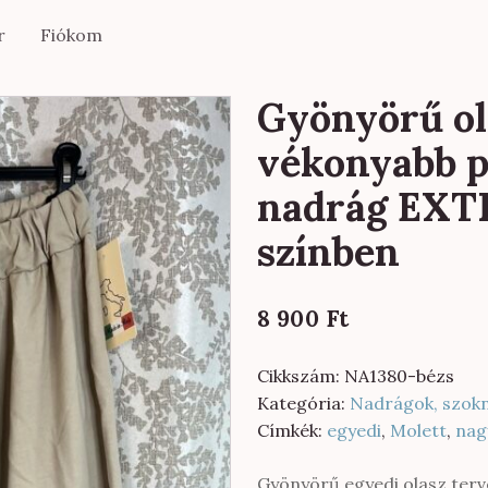
r
Fiókom
Gyönyörű ol
vékonyabb 
nadrág EXT
színben
8 900
Ft
Cikkszám:
NA1380-bézs
Kategória:
Nadrágok, szok
Címkék:
egyedi
,
Molett
,
nag
Gyönyörű egyedi olasz te