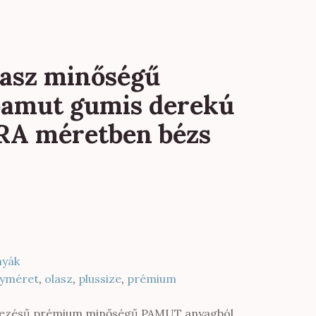
asz minőségű
pamut gumis derekú
RA méretben bézs
nyák
yméret
,
olasz
,
plussize
,
prémium
rvezésű prémium minőségű PAMUT anyagból