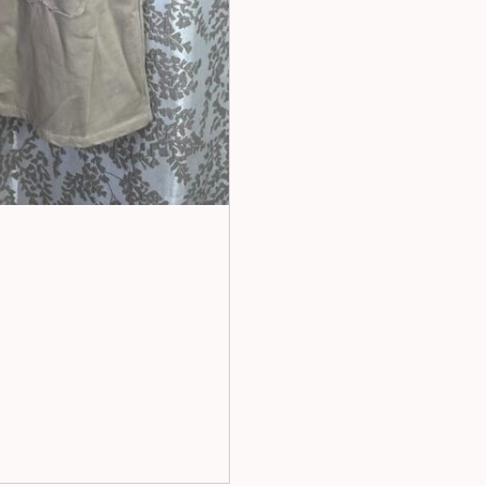
méretben
bézs
színben
mennyiség