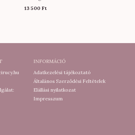
13 500
Ft
T
INFORMÁCIÓ
irucy.hu
Adatkezelési tájékoztató
Általános Szerződési Feltételek
lgálat:
Elállási nyilatkozat
Impresszum