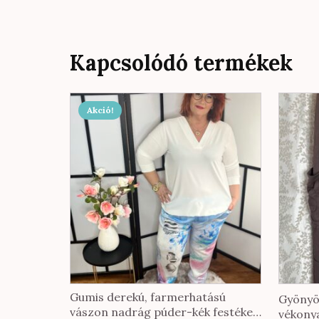
Kapcsolódó termékek
Akció!
Gumis derekú, farmerhatású
Gyönyö
vászon nadrág púder-kék festékes
vékony