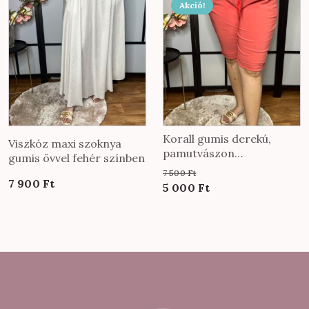
Akció!
Korall gumis derekú,
Viszkóz maxi szoknya
pamutvászon
gumis övvel fehér színben
TÉRDnadrág
7 500
Ft
7 900
Ft
Original
Current
5 000
Ft
price
price
was:
is:
7
5
500 Ft.
000 Ft.