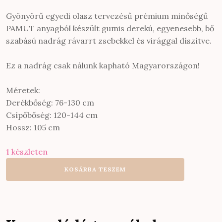
Gyönyörű egyedi olasz tervezésű prémium minőségű
PAMUT anyagból készült gumis derekú, egyenesebb, bő
szabású nadrág rávarrt zsebekkel és virággal díszítve.
Ez a nadrág csak nálunk kapható Magyarországon!
Méretek:
Derékbőség: 76-130 cm
Csípőbőség: 120-144 cm
Hossz: 105 cm
1 készleten
Gyönyörű
KOSÁRBA TESZEM
olasz
minőségű
vékonyabb
pamut
gumis
derekú