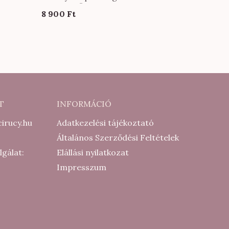
nadrág KÖZEPES méretben oliva
8 900
Ft
színben
T
INFORMÁCIÓ
irucy.hu
Adatkezelési tájékoztató
Általános Szerződési Feltételek
lgálat:
Elállási nyilatkozat
Impresszum