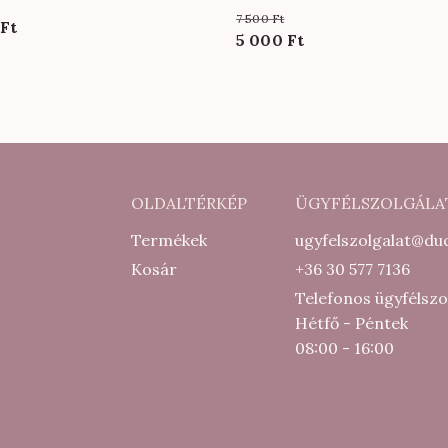
7 500
Ft
0
Ft
Original
Current
5 000
Ft
price
price
was:
is:
7
5
500 Ft.
000 Ft.
OLDALTÉRKÉP
ÜGYFÉLSZOLGÁLA
Termékek
ugyfelszolgalat@duc
Kosár
+36 30 577 7136
Telefonos ügyfélszo
Hétfő - Péntek
08:00 - 16:00