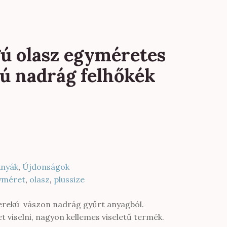
ú olasz egyméretes
ú nadrág felhőkék
knyák
,
Újdonságok
yméret
,
olasz
,
plussize
erekú vászon nadrág gyűrt anyagból.
t viselni, nagyon kellemes viseletű termék.