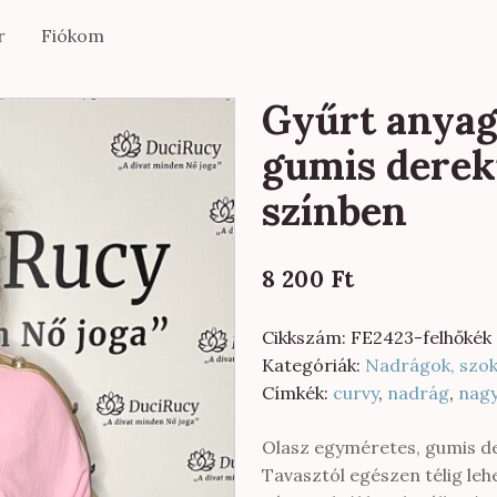
r
Fiókom
Gyűrt anyag
gumis derek
színben
8 200
Ft
Cikkszám:
FE2423-felhőkék
Kategóriák:
Nadrágok, szo
Címkék:
curvy
,
nadrág
,
nag
Olasz egyméretes, gumis d
Tavasztól egészen télig lehe