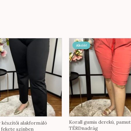
Akció!
nek
ója
tok
oldalon
hatók
Korall gumis derekú, pamu
készítői alakformáló
TÉRDnadrág
 fekete színben