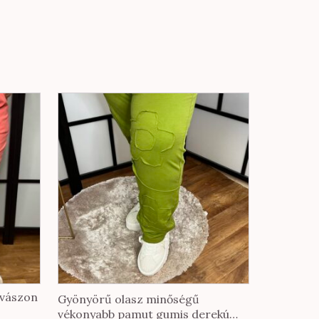
tvászon
Gyönyörű olasz minőségű
vékonyabb pamut gumis derekú