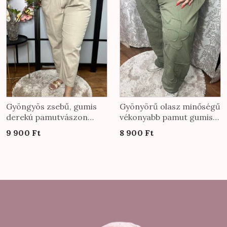
Gyöngyös zsebű, gumis
Gyönyörű olasz minőségű
derekú pamutvászon
vékonyabb pamut gumis
nadrág bézs színben
derekú nadrág EXTRA
9 900
Ft
8 900
Ft
méretben keki színben