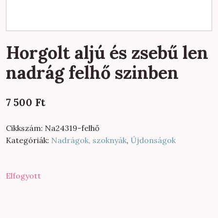
Horgolt aljú és zsebű len
nadrág felhő szinben
7 500
Ft
Cikkszám:
Na24319-felhő
Kategóriák:
Nadrágok, szoknyák
,
Újdonságok
Elfogyott