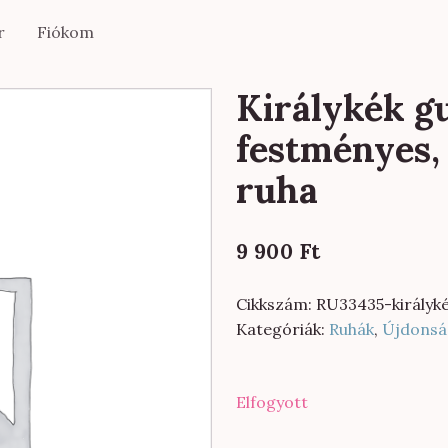
r
Fiókom
Királykék gu
festményes, 
ruha
9 900
Ft
Cikkszám:
RU33435-királyk
Kategóriák:
Ruhák
,
Újdonsá
Elfogyott