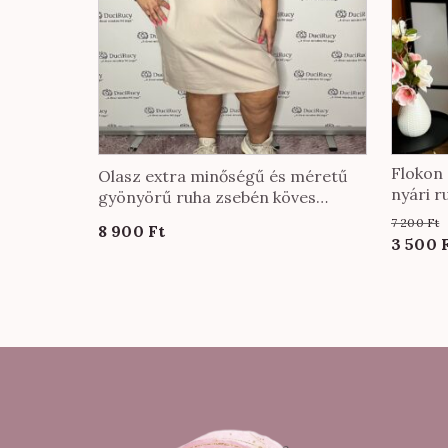
Flokon
Olasz extra minőségű és méretű
nyári r
gyönyörű ruha zsebén köves
festmé
díszítéssel bézs színben
7 200
Ft
8 900
Ft
színbe
Origin
3 500
price
was:
7
200 Ft.