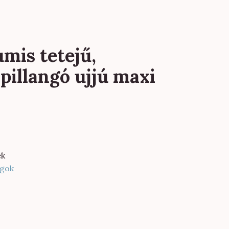
mis tetejű,
pillangó ujjú maxi
ék
gok