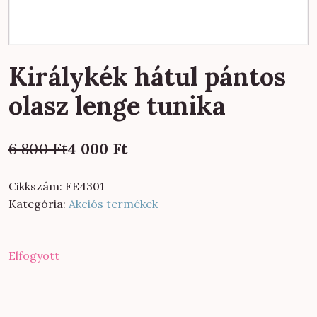
Királykék hátul pántos
olasz lenge tunika
Original
Current
6 800
Ft
4 000
Ft
price
price
was:
is:
Cikkszám:
FE4301
6
4
Kategória:
Akciós termékek
800 Ft.
000 Ft.
Elfogyott