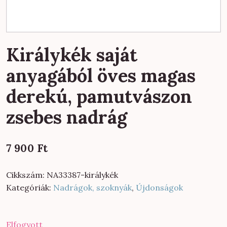
Királykék saját
anyagából öves magas
derekú, pamutvászon
zsebes nadrág
7 900
Ft
Cikkszám:
NA33387-királykék
Kategóriák:
Nadrágok, szoknyák
,
Újdonságok
Elfogyott