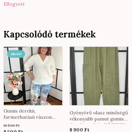
Elfogyott
Kapcsolódó termékek
Akció!
Gumis derekú,
Gyönyörű olasz minőségű
farmerhatású vászon
vékonyabb pamut gumis
nadrág púder-kék
derekú nadrág KÖZEPES
10 500
Ft
festékes mintával
8 900
Ft
méretben keki színben
Original
Current
8 500
Ft