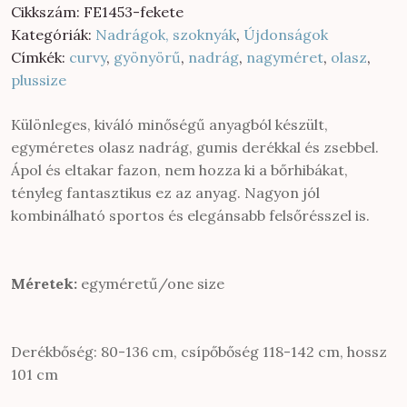
Cikkszám:
FE1453-fekete
Kategóriák:
Nadrágok, szoknyák
,
Újdonságok
Címkék:
curvy
,
gyönyörű
,
nadrág
,
nagyméret
,
olasz
,
plussize
Különleges, kiváló minőségű anyagból készült,
egyméretes olasz nadrág, gumis derékkal és zsebbel.
Ápol és eltakar fazon, nem hozza ki a bőrhibákat,
tényleg fantasztikus ez az anyag. Nagyon jól
kombinálható sportos és elegánsabb felsőrésszel is.
Méretek:
egyméretű/one size
Derékbőség: 80-136 cm, csípőbőség 118-142 cm, hossz
101 cm