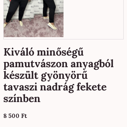
Kiváló minőségű
pamutvászon anyagból
készült gyönyörű
tavaszi nadrág fekete
színben
8 500
Ft