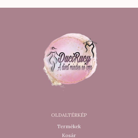
10
8
500 Ft.
500 Ft.
OLDALTÉRKÉP
Termékek
Kosár