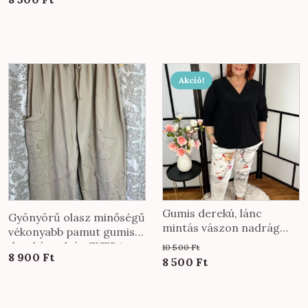
price
price
was:
is:
10
8
500 Ft.
500 Ft.
Akció!
Gumis derekú, lánc
Gyönyörű olasz minőségű
mintás vászon nadrág
vékonyabb pamut gumis
fehér színben
derekú nadrág EXTRA
10 500
Ft
8 900
Ft
méretben bézs színben
Original
Current
8 500
Ft
price
price
was:
is: