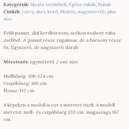
Kategóriák:
Akciós termékek
,
Egész ruhák
,
Ruhák
Címkék:
curvy
,
duci
,
kord
,
Molett
,
nagyméretű
,
plus
size
Felül pamut, alul kordbársony, sréhen szabott ruha
zsebbel. A pamut része rugalmas, de a bársony része
fix. Egyszerű, de nagyszerű darab.
Méretezés
: egyméretű / one size
Mellbőség: 108-124 cm
Csípőbőség: 160 cm
Hossz: 112 cm
A képeken a modell is ezt a méretet viseli. A modell
méretei: mell- és csípőbőség 120 cm, magassága 167
cm.