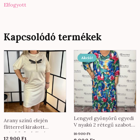
Elfogyott
Kapcsolódó termékek
Ennek
Akció!
a
terméknek
több
variációja
van.
A
változatok
a
Lengyel gyönyörű egyedi
Arany színű elején
termékoldalon
V nyakú 2 rétegű szabott
flitterrel kirakott
maxiruha kék virágos
választhatók
szitakötővel díszített
16 900
Ft
mintával
12 900
Ft
ki
ruha