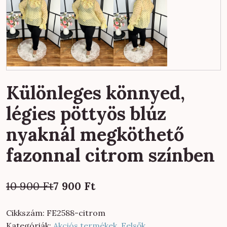
Különleges könnyed,
légies pöttyös blúz
nyaknál megköthető
fazonnal citrom színben
Original
Current
10 900
Ft
7 900
Ft
price
price
was:
is:
Cikkszám:
FE2588-citrom
10
7
Kategóriák:
Akciós termékek
,
Felsők