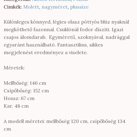
900 Ft.
900 Ft.
Címkék:
Molett
,
nagyméret
,
plussize
Különleges könnyed, légies olasz pöttyös blúz nyaknál
megköthető fazonnal. Csuklónál fodor díszíti. Igazi
csajos álomdarab. Egyméretű, szoknyával, nadrággal
egyaránt használható. Fantasztikus, sikkes
megjelenést eredményez a viselete.
Méretek:
Mellbőség: 146 cm
Csípőbőség: 152 cm
Hossz: 67 cm
Kar. 48 cm
A modell méretei: mellbőség 120 cm, csípőbőség 134
cm