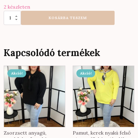
2 készleten
Különleges
KOSÁRBA TESZEM
könnyed,
légies
pöttyös
blúz
nyaknál
megköthető
Kapcsolódó termékek
fazonnal
citrom
színben
mennyiség
Akció!
Akció!
Zsorzsett anyagú,
Pamut, kerek nyakú felső