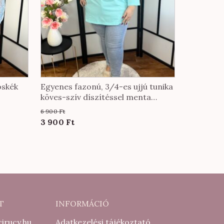
oskék
Egyenes fazonú, 3/4-es ujjú tunika
köves-szív díszítéssel menta
színben
6 900
Ft
Original
Current
3 900
Ft
price
price
was:
is:
6
3
900 Ft.
900 Ft.
T
INFORMÁCIÓ
irucy.hu
Adatkezelési tájékoztató