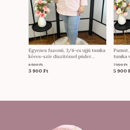
Egyenes fazonú, 3/4-es ujjú tunika
Pamut, 
köves-szív díszítéssel púder
tunika 
színben
6 900
Ft
7 900
Ft
Original
Current
Origin
3 900
Ft
5 900
price
price
price
was:
is:
was:
6
3
7
900 Ft.
900 Ft.
900 Ft.