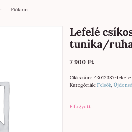
r
Fiókom
Lefelé csíko
tunika/ruha
7 900
Ft
Cikkszám:
FE012387-fekete
Kategóriák:
Felsők
,
Újdons
Elfogyott