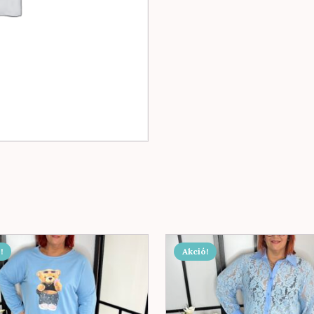
!
Akció!