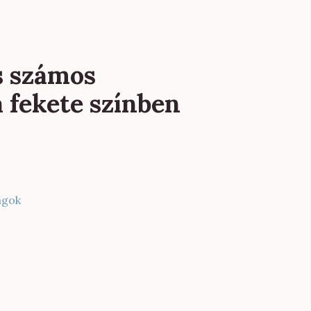
s számos
 fekete színben
ágok