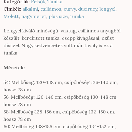
Kategóriák:
Felsők
,
Tunika
Címkék:
alkalmi
,
csillámos
,
curvy
,
ducirucy
,
lengyel
,
Molett
,
nagyméret
,
plus size
,
tunika
Lengyel kiváló minőségű, vastag, csillámos anyagból
készült, kerekített tunika, csepp kivágással, ezüst
dísszel. Nagy kedvencetek volt már tavaly is ez a
tunika.
Méretek:
54: Mellbőség: 120-138 cm, csípőbőség 126-140 cm,
hossz 78 cm
56: Mellbőség: 126-146 cm, csípőbőség 130-148 cm,
hossz 78 cm
58: Mellbőség:128-156 cm, csípőbőség 132-150 cm,
hossz 78 cm
60: Mellbőség 138-156 cm, csípőbőség 134-152 cm,