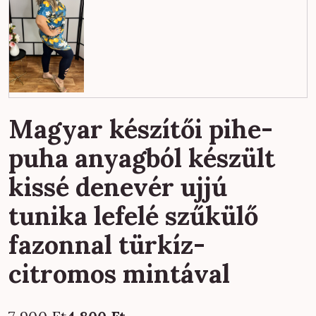
Magyar készítői pihe-
puha anyagból készült
kissé denevér ujjú
tunika lefelé szűkülő
fazonnal türkíz-
citromos mintával
Original
Current