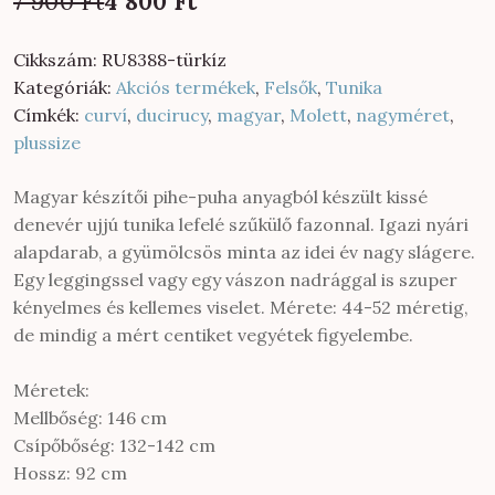
7 900
Ft
4 800
Ft
price
price
was:
is:
Cikkszám:
RU8388-türkíz
7
4
Kategóriák:
Akciós termékek
,
Felsők
,
Tunika
900 Ft.
800 Ft.
Címkék:
curví
,
ducirucy
,
magyar
,
Molett
,
nagyméret
,
plussize
Magyar készítői pihe-puha anyagból készült kissé
denevér ujjú tunika lefelé szűkülő fazonnal. Igazi nyári
alapdarab, a gyümölcsös minta az idei év nagy slágere.
Egy leggingssel vagy egy vászon nadrággal is szuper
kényelmes és kellemes viselet. Mérete: 44-52 méretig,
de mindig a mért centiket vegyétek figyelembe.
Méretek:
Mellbőség: 146 cm
Csípőbőség: 132-142 cm
Hossz: 92 cm