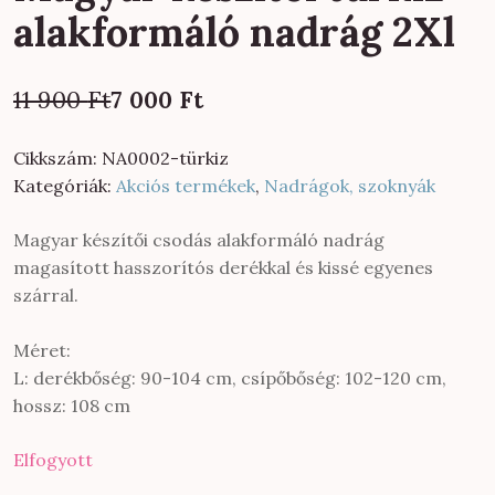
alakformáló nadrág 2Xl
Original
Current
11 900
Ft
7 000
Ft
price
price
was:
is:
Cikkszám:
NA0002-türkiz
11
7
Kategóriák:
Akciós termékek
,
Nadrágok, szoknyák
900 Ft.
000 Ft.
Magyar készítői csodás alakformáló nadrág
magasított hasszorítós derékkal és kissé egyenes
szárral.
Méret:
L: derékbőség: 90-104 cm, csípőbőség: 102-120 cm,
hossz: 108 cm
Elfogyott