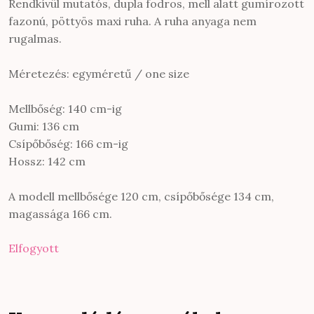
Rendkívül mutatós, dupla fodros, mell alatt gumírozott
fazonú, pöttyös maxi ruha. A ruha anyaga nem
rugalmas.
Méretezés: egyméretű / one size
Mellbőség: 140 cm-ig
Gumi: 136 cm
Csípőbőség: 166 cm-ig
Hossz: 142 cm
A modell mellbősége 120 cm, csípőbősége 134 cm,
magassága 166 cm.
Elfogyott