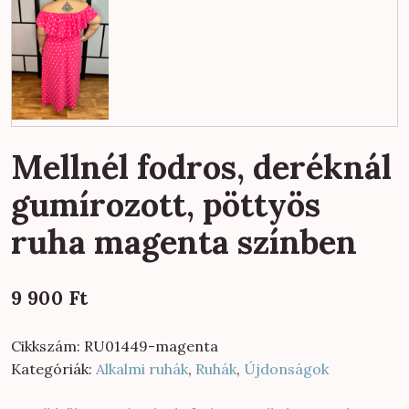
Mellnél fodros, deréknál
gumírozott, pöttyös
ruha magenta színben
9 900
Ft
Cikkszám:
RU01449-magenta
Kategóriák:
Alkalmi ruhák
,
Ruhák
,
Újdonságok