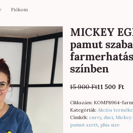
r
Fiókom
MICKEY EGÉ
pamut szaba
farmerhatá
színben
Original
Current
15 900
Ft
11 500
Ft
price
price
was:
is:
Cikkszám:
KOMP8964-farm
15
11
Kategóriák:
Akciós terméke
900 Ft.
500 Ft.
Címkék:
curvy
,
duci
,
Mickey 
pamut szett
,
plus size