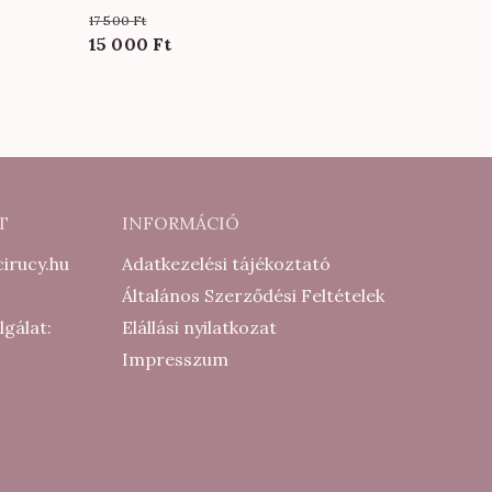
nben
17 500
Ft
Original
Current
15 000
Ft
price
price
was:
is:
17
15
500 Ft.
000 Ft.
T
INFORMÁCIÓ
irucy.hu
Adatkezelési tájékoztató
Általános Szerződési Feltételek
lgálat:
Elállási nyilatkozat
Impresszum