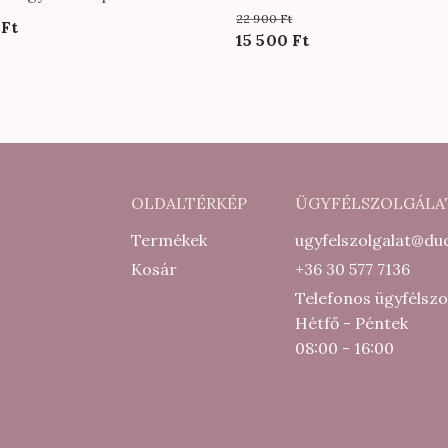
derekú együttes bordó szí
22 900
Ft
0
Ft
Original
Current
15 500
Ft
price
price
was:
is:
22
15
900 Ft.
500 Ft.
OLDALTÉRKÉP
ÜGYFÉLSZOLGÁLA
Termékek
ugyfelszolgalat@duc
Kosár
+36 30 577 7136
Telefonos ügyfélszo
Hétfő - Péntek
08:00 - 16:00