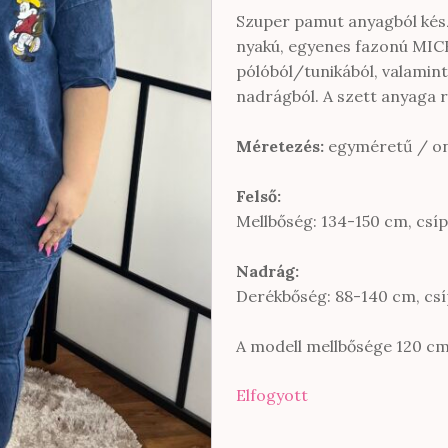
Szuper pamut anyagból készü
nyakú, egyenes fazonú MIC
pólóból/tunikából, valamin
nadrágból. A szett anyaga
Méretezés:
egyméretű / on
Felső:
Mellbőség: 134-150 cm, csí
Nadrág:
Derékbőség: 88-140 cm, csí
A modell mellbősége 120 c
Elfogyott