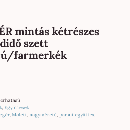
R mintás kétrészes
didő szett
sú/farmerkék
erhatású
k
,
Együttesek
egér
,
Molett
,
nagyméretű
,
pamut együttes
,