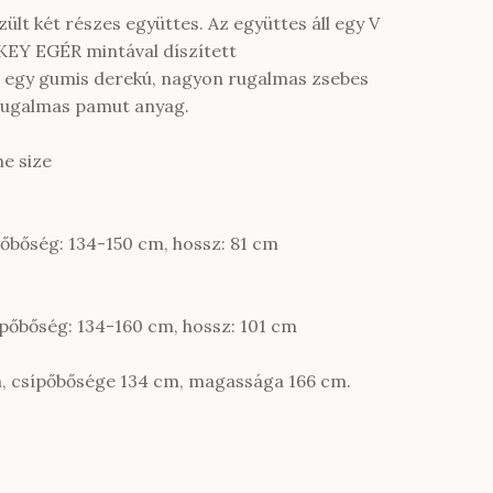
lt két részes együttes. Az együttes áll egy V
KEY EGÉR mintával díszített
t egy gumis derekú, nagyon rugalmas zsebes
 rugalmas pamut anyag.
e size
pőbőség: 134-150 cm, hossz: 81 cm
pőbőség: 134-160 cm, hossz: 101 cm
m, csípőbősége 134 cm, magassága 166 cm.