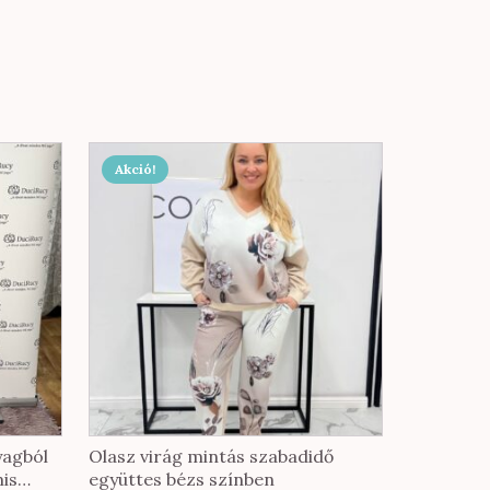
Akció!
yagból
Olasz virág mintás szabadidő
is
együttes bézs színben