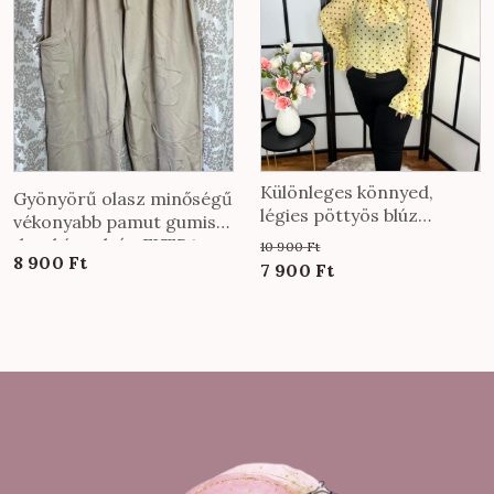
Különleges könnyed,
Gyönyörű olasz minőségű
légies pöttyös blúz
vékonyabb pamut gumis
nyaknál megköthető
derekú nadrág EXTRA
10 900
Ft
fazonnal citrom színben
8 900
Ft
méretben bézs színben
Original
Current
7 900
Ft
price
price
was:
is:
10
7
900 Ft.
900 Ft.