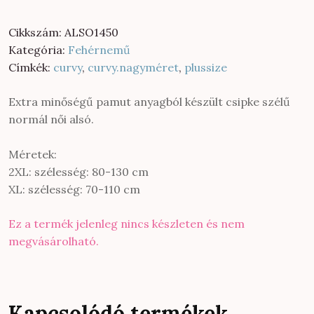
Cikkszám:
ALSO1450
Kategória:
Fehérnemű
Címkék:
curvy
,
curvy.nagyméret
,
plussize
Extra minőségű pamut anyagból készült csipke szélű
normál női alsó.
Méretek:
2XL: szélesség: 80-130 cm
XL: szélesség: 70-110 cm
Ez a termék jelenleg nincs készleten és nem
megvásárolható.
Kapcsolódó termékek