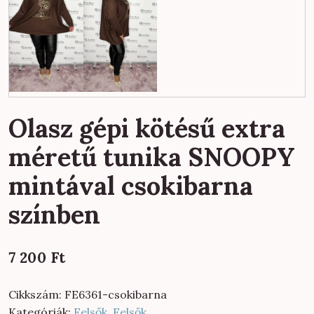
Olasz gépi kötésű extra
méretű tunika SNOOPY
mintával csokibarna
színben
7 200
Ft
Cikkszám:
FE6361-csokibarna
Kategóriák:
Felsők
,
Felsők