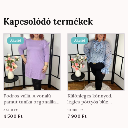
Kapcsolódó termékek
Akció!
Akció!
Fodros vállú, A vonalú
Különleges könnyed,
pamut tunika orgonalila
légies pöttyös blúz
színben
nyaknál megköthető
6 500
Ft
10 900
Ft
fazonnal felhőkék színben
Original
Current
Original
Current
4 500
Ft
7 900
Ft
price
price
price
price