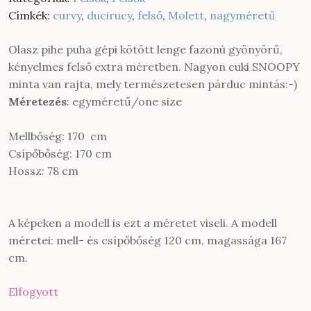
Címkék:
curvy
,
ducirucy
,
felső
,
Molett
,
nagyméretű
Olasz pihe puha gépi kötött lenge fazonú gyönyörű,
kényelmes felső extra méretben. Nagyon cuki SNOOPY
minta van rajta, mely természetesen párduc mintás:-)
Méretezés
: egyméretű/one size
Mellbőség: 170 cm
Csípőbőség: 170 cm
Hossz: 78 cm
A képeken a modell is ezt a méretet viseli. A modell
méretei: mell- és csípőbőség 120 cm, magassága 167
cm.
Elfogyott