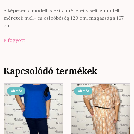
A képeken a modell is ezt a méretet viseli. A modell
méretei: mell- és csípőbőség 120 cm, magassága 167
cm.
Elfogyott
Kapcsolódó termékek
Ennek
Akció!
Akció!
a
terméknek
több
variációja
van.
A