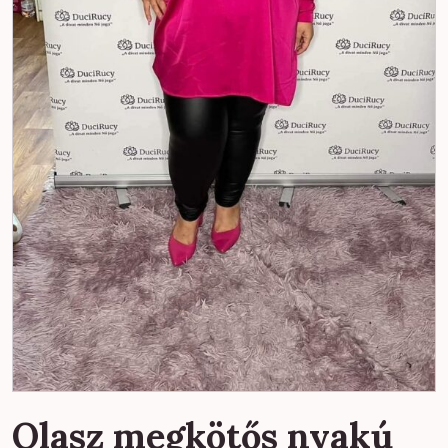
Olasz megkötős nyakú