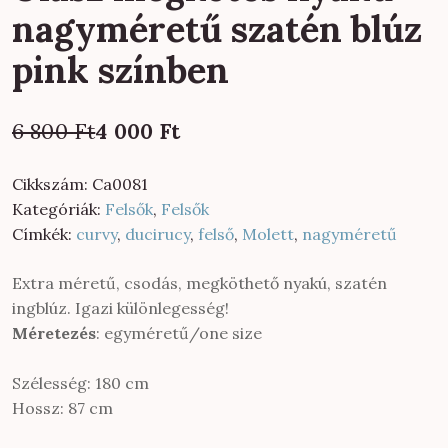
nagyméretű szatén blúz
pink színben
Original
Current
6 800
Ft
4 000
Ft
price
price
was:
is:
Cikkszám:
Ca0081
6
4
Kategóriák:
Felsők
,
Felsők
800 Ft.
000 Ft.
Címkék:
curvy
,
ducirucy
,
felső
,
Molett
,
nagyméretű
Extra méretű, csodás, megköthető nyakú, szatén
ingblúz. Igazi különlegesség!
Méretezés
: egyméretű/one size
Szélesség: 180 cm
Hossz: 87 cm