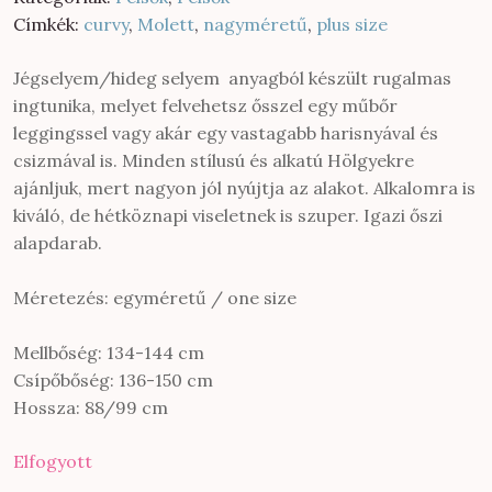
Címkék:
curvy
,
Molett
,
nagyméretű
,
plus size
Jégselyem/hideg selyem anyagból készült rugalmas
ingtunika, melyet felvehetsz ősszel egy műbőr
leggingssel vagy akár egy vastagabb harisnyával és
csizmával is. Minden stílusú és alkatú Hölgyekre
ajánljuk, mert nagyon jól nyújtja az alakot. Alkalomra is
kiváló, de hétköznapi viseletnek is szuper. Igazi őszi
alapdarab.
Méretezés: egyméretű / one size
Mellbőség: 134-144 cm
Csípőbőség: 136-150 cm
Hossza: 88/99 cm
Elfogyott