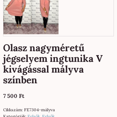
Olasz nagyméretű
jégselyem ingtunika V
kivágással mályva
színben
7 500
Ft
Cikkszám:
FE7304-mályva
Kategóriák:
Felsők
,
Felsők