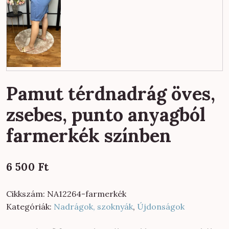
Pamut térdnadrág öves,
zsebes, punto anyagból
farmerkék színben
6 500
Ft
Cikkszám:
NA12264-farmerkék
Kategóriák:
Nadrágok, szoknyák
,
Újdonságok