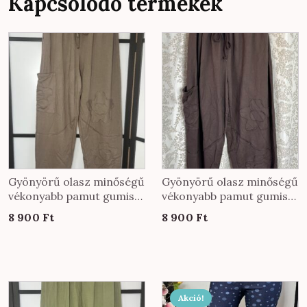
Kapcsolódó termékek
színben
mennyiség
Gyönyörű olasz minőségű
Gyönyörű olasz minőségű
vékonyabb pamut gumis
vékonyabb pamut gumis
derekú nadrág KÖZEPES
derekú nadrág EXTRA
8 900
Ft
8 900
Ft
méretben fango színben
méretben csokibarna
színben
Ennek
Akció!
a