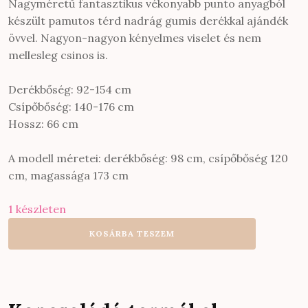
Nagyméretű fantasztikus vékonyabb punto anyagból
készült pamutos térd nadrág gumis derékkal ajándék
övvel. Nagyon-nagyon kényelmes viselet és nem
mellesleg csinos is.
Derékbőség: 92-154 cm
Csípőbőség: 140-176 cm
Hossz: 66 cm
A modell méretei: derékbőség: 98 cm, csípőbőség 120
cm, magassága 173 cm
1 készleten
Pamut
KOSÁRBA TESZEM
térdnadrág
öves,
zsebes,
punto
anyagból
farmerkék