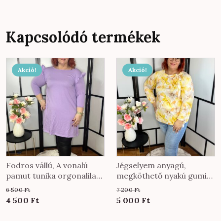
Kapcsolódó termékek
Akció!
Akció!
Fodros vállú, A vonalú
Jégselyem anyagú,
pamut tunika orgonalila
megköthető nyakú gumis
színben
aljú felső citrom virág
6 500
Ft
7 200
Ft
mintával
Original
Current
Original
Current
4 500
Ft
5 000
Ft
price
price
price
price