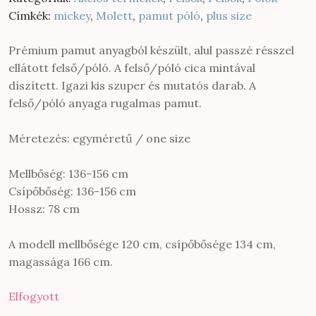
500 Ft.
500 Ft.
Címkék:
mickey
,
Molett
,
pamut póló
,
plus size
Prémium pamut anyagból készült, alul passzé résszel
ellátott felső/póló. A felső/póló cica mintával
díszített. Igazi kis szuper és mutatós darab. A
felső/póló anyaga rugalmas pamut.
Méretezés: egyméretű / one size
Mellbőség: 136-156 cm
Csípőbőség: 136-156 cm
Hossz: 78 cm
A modell mellbősége 120 cm, csípőbősége 134 cm,
magassága 166 cm.
Elfogyott