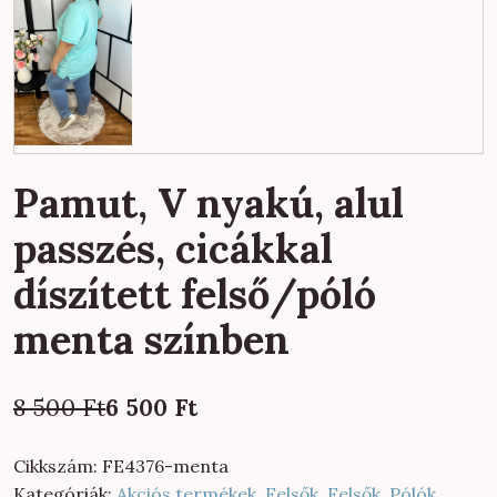
Pamut, V nyakú, alul
passzés, cicákkal
díszített felső/póló
menta színben
Original
Current
8 500
Ft
6 500
Ft
price
price
was:
is:
Cikkszám:
FE4376-menta
8
6
Kategóriák:
Akciós termékek
,
Felsők
,
Felsők
,
Pólók