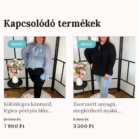
Kapcsolódó termékek
Akció!
Akció!
Különleges könnyed,
Zsorzsett anyagú,
légies pöttyös blúz
megköthető nyakú,
nyaknál megköthető
egyenes fazonú felső
10 900
Ft
5 900
Ft
fazonnal felhőkék színben
fekete színben
Original
Current
Original
Current
7 900
Ft
3 500
Ft
price
price
price
price