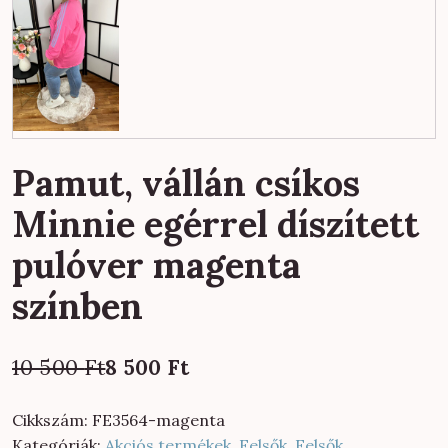
Pamut, vállán csíkos
Minnie egérrel díszített
pulóver magenta
színben
Original
Current
10 500
Ft
8 500
Ft
price
price
was:
is:
Cikkszám:
FE3564-magenta
10
8
Kategóriák:
Akciós termékek
,
Felsők
,
Felsők