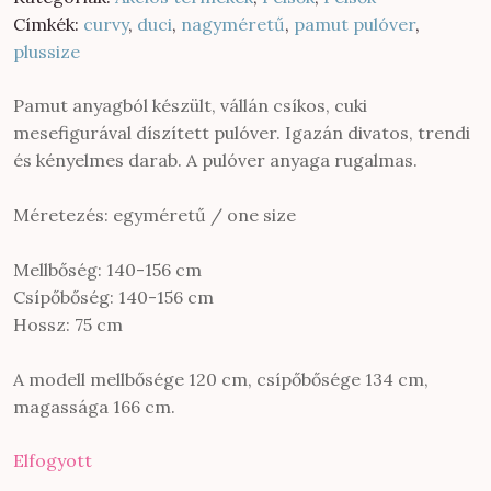
500 Ft.
500 Ft.
Címkék:
curvy
,
duci
,
nagyméretű
,
pamut pulóver
,
plussize
Pamut anyagból készült, vállán csíkos, cuki
mesefigurával díszített pulóver. Igazán divatos, trendi
és kényelmes darab. A pulóver anyaga rugalmas.
Méretezés: egyméretű / one size
Mellbőség: 140-156 cm
Csípőbőség: 140-156 cm
Hossz: 75 cm
A modell mellbősége 120 cm, csípőbősége 134 cm,
magassága 166 cm.
Elfogyott