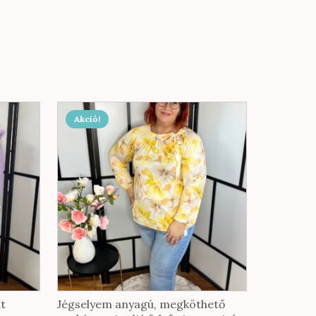
Akció!
ut
Jégselyem anyagú, megköthető