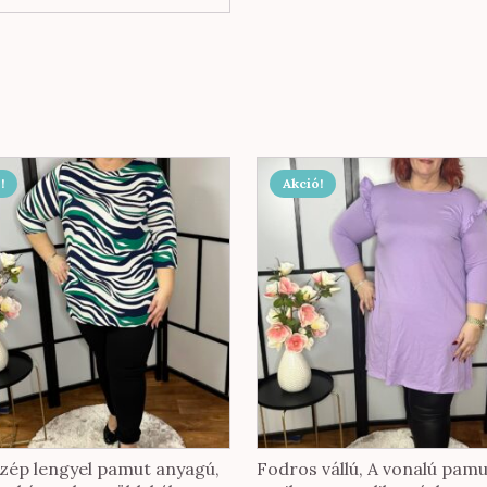
!
Akció!
nek
ója
tok
oldalon
hatók
zép lengyel pamut anyagú,
Fodros vállú, A vonalú pam