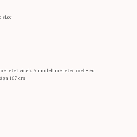
 size
méretet viseli. A modell méretei: mell- és
ága 167 cm.