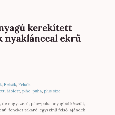
nyagú kerekített
k nyaklánccal ekrü
k
,
Felsők
,
Felsők
ett
,
Molett
,
pihe-puha
,
plus size
, de nagyszerű, pihe-puha anyagból készült,
nú, feneket takaró, egyszínű felső, ajándék