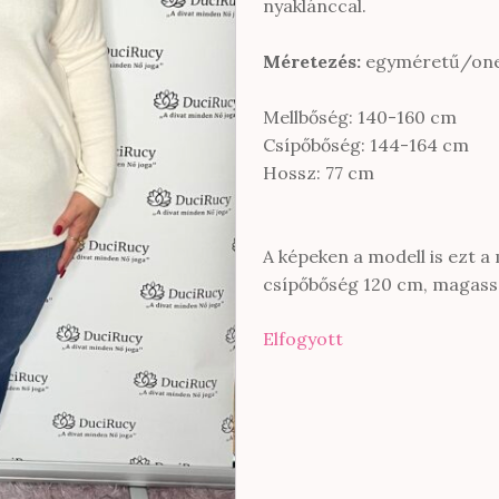
nyaklánccal.
Méretezés:
egyméretű/one
Mellbőség: 140-160 cm
Csípőbőség: 144-164 cm
Hossz: 77 cm
A képeken a modell is ezt a 
csípőbőség 120 cm, magass
Elfogyott