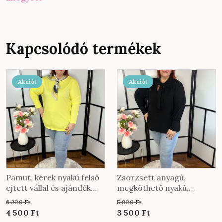
Kapcsolódó termékek
Akció!
Akció!
Pamut, kerek nyakú felső
Zsorzsett anyagú,
ejtett vállal és ajándék
megköthető nyakú,
sállal citromsárga
egyenes fazonú felső
6 200
Ft
5 900
Ft
színben
fekete színben
Original
Current
Original
Current
4 500
Ft
3 500
Ft