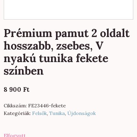
Prémium pamut 2 oldalt
hosszabb, zsebes, V
nyakú tunika fekete
színben
8 900
Ft
Cikkszám:
FE23446-fekete
Kategóriák:
Felsők
,
Tunika
,
Újdonságok
Elfogyott