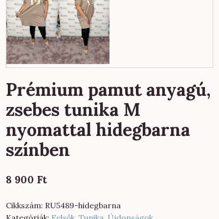
Prémium pamut anyagú,
zsebes tunika M
nyomattal hidegbarna
színben
8 900
Ft
Cikkszám:
RU5489-hidegbarna
Kategóriák:
Felsők
,
Tunika
,
Újdonságok