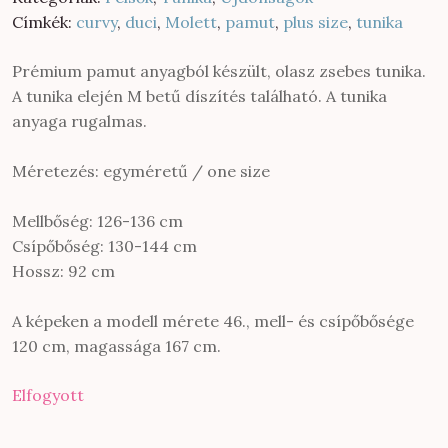
Címkék:
curvy
,
duci
,
Molett
,
pamut
,
plus size
,
tunika
Prémium pamut anyagból készült, olasz zsebes tunika.
A tunika elején M betű díszítés található. A tunika
anyaga rugalmas.
Méretezés: egyméretű / one size
Mellbőség: 126-136 cm
Csípőbőség: 130-144 cm
Hossz: 92 cm
A képeken a modell mérete 46., mell- és csípőbősége
120 cm, magassága 167 cm.
Elfogyott