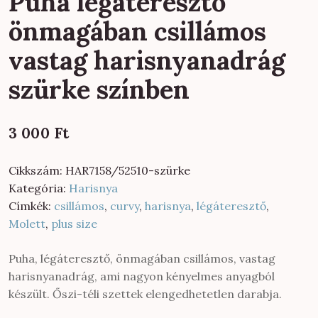
Puha légáteresztő
önmagában csillámos
vastag harisnyanadrág
szürke színben
3 000
Ft
Cikkszám:
HAR7158/52510-szürke
Kategória:
Harisnya
Címkék:
csillámos
,
curvy
,
harisnya
,
légáteresztő
,
Molett
,
plus size
Puha, légáteresztő, önmagában csillámos, vastag
harisnyanadrág, ami nagyon kényelmes anyagból
készült. Őszi-téli szettek elengedhetetlen darabja.