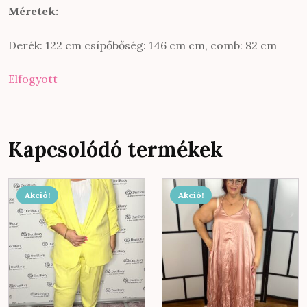
Méretek:
Derék: 122 cm csípőbőség: 146 cm cm, comb: 82 cm
Elfogyott
Kapcsolódó termékek
Ennek
Akció!
Akció!
a
terméknek
több
variációja
van.
A
változatok