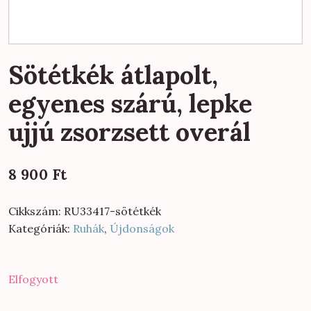
Sötétkék átlapolt,
egyenes szárú, lepke
ujjú zsorzsett overál
8 900
Ft
Cikkszám:
RU33417-sötétkék
Kategóriák:
Ruhák
,
Újdonságok
Elfogyott