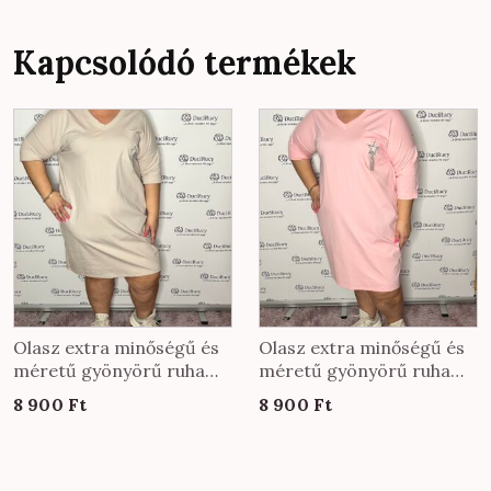
Kapcsolódó termékek
Olasz extra minőségű és
Olasz extra minőségű és
méretű gyönyörű ruha
méretű gyönyörű ruha
zsebén köves díszítéssel
zsebén köves díszítéssel
8 900
Ft
8 900
Ft
bézs színben
púder színben